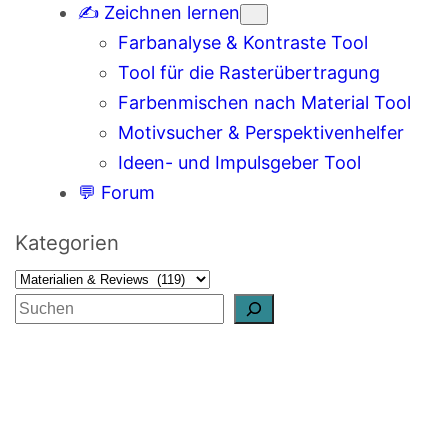
✍️ Zeichnen lernen
Farbanalyse & Kontraste Tool
Tool für die Rasterübertragung
Farbenmischen nach Material Tool
Motivsucher & Perspektivenhelfer
Ideen- und Impulsgeber Tool
💬 Forum
Kategorien
S
u
c
h
e