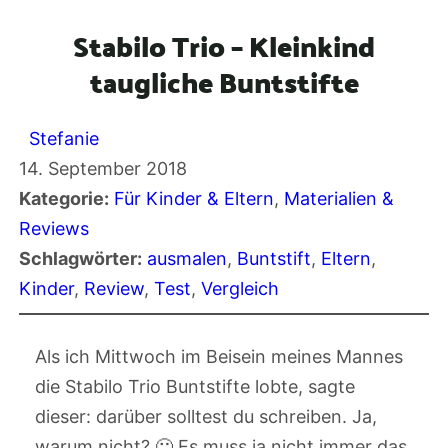
Stabilo Trio – Kleinkind
taugliche Buntstifte
Stefanie
14. September 2018
Kategorie:
Für Kinder & Eltern
, 
Materialien &
Reviews
Schlagwörter:
ausmalen
, 
Buntstift
, 
Eltern
, 
Kinder
, 
Review
, 
Test
, 
Vergleich
Als ich Mittwoch im Beisein meines Mannes
die Stabilo Trio Buntstifte lobte, sagte
dieser: darüber solltest du schreiben. Ja,
warum nicht? 🙂 Es muss ja nicht immer das