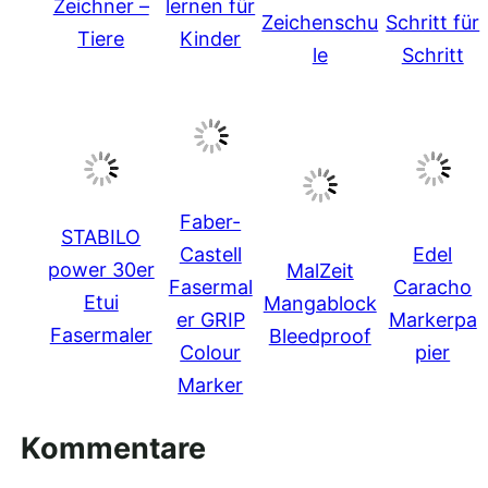
Zeichner –
lernen für
Zeichenschu
Schritt für
Tiere
Kinder
le
Schritt
Faber-
STABILO
Castell
Edel
power 30er
MalZeit
Fasermal
Caracho
Etui
Mangablock
er GRIP
Markerpa
Fasermaler
Bleedproof
Colour
pier
Marker
Kommentare