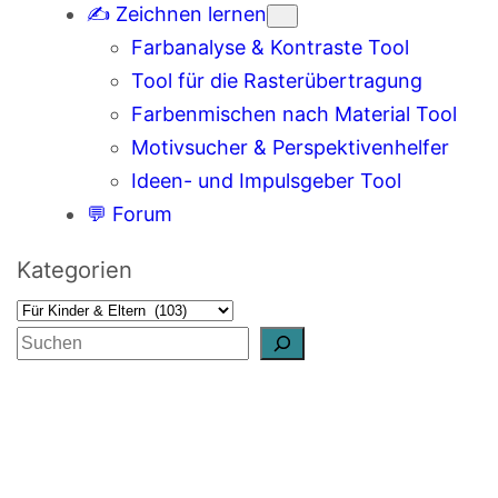
✍️ Zeichnen lernen
Farbanalyse & Kontraste Tool
Tool für die Rasterübertragung
Farbenmischen nach Material Tool
Motivsucher & Perspektivenhelfer
Ideen- und Impulsgeber Tool
💬 Forum
Kategorien
S
u
c
h
e