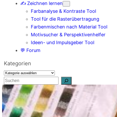
✍️ Zeichnen lernen
Farbanalyse & Kontraste Tool
Tool für die Rasterübertragung
Farbenmischen nach Material Tool
Motivsucher & Perspektivenhelfer
Ideen- und Impulsgeber Tool
💬 Forum
Kategorien
S
u
c
h
e