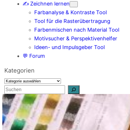
✍️ Zeichnen lernen
Farbanalyse & Kontraste Tool
Tool für die Rasterübertragung
Farbenmischen nach Material Tool
Motivsucher & Perspektivenhelfer
Ideen- und Impulsgeber Tool
💬 Forum
Kategorien
S
u
c
h
e