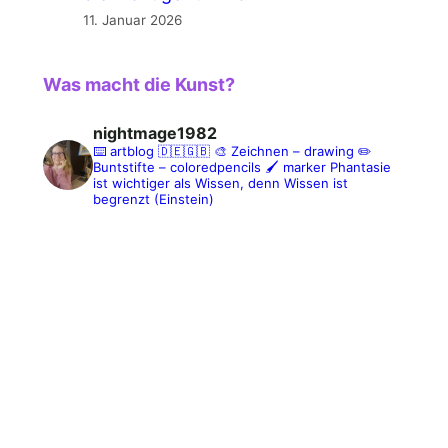
11. Januar 2026
Was macht die Kunst?
nightmage1982
⌨️ artblog 🇩🇪🇬🇧
🎨 Zeichnen – drawing
✏️
Buntstifte – coloredpencils
🖌️ marker
Phantasie
ist wichtiger als Wissen, denn Wissen ist
begrenzt (Einstein)