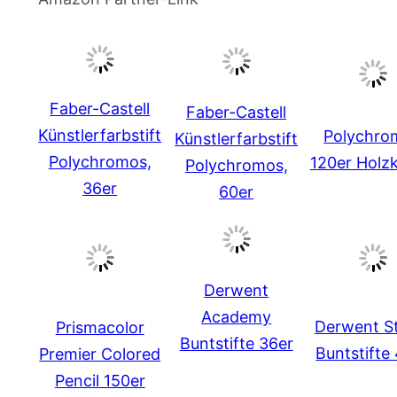
Faber-Castell
Faber-Castell
Künstlerfarbstift
Polychro
Künstlerfarbstift
Polychromos,
120er Holzk
Polychromos,
36er
60er
Derwent
Academy
Derwent S
Prismacolor
Buntstifte 36er
Buntstifte
Premier Colored
Pencil 150er