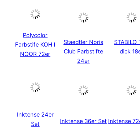
Polycolor
Staedtler Noris
STABILO 
Farbstife KOH I
Club Farbstifte
dick 18
NOOR 72er
24er
Inktense 24er
Inktense 36er Set
Inktense 72
Set