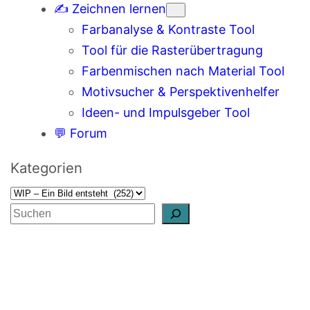
✍️ Zeichnen lernen
Farbanalyse & Kontraste Tool
Tool für die Rasterübertragung
Farbenmischen nach Material Tool
Motivsucher & Perspektivenhelfer
Ideen- und Impulsgeber Tool
💬 Forum
Kategorien
S
u
c
h
e