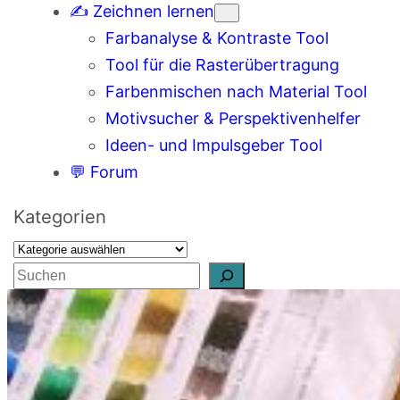
✍️ Zeichnen lernen
Farbanalyse & Kontraste Tool
Tool für die Rasterübertragung
Farbenmischen nach Material Tool
Motivsucher & Perspektivenhelfer
Ideen- und Impulsgeber Tool
💬 Forum
Kategorien
S
u
c
h
e