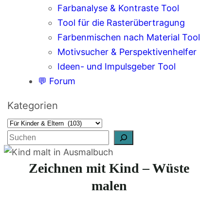
Farbanalyse & Kontraste Tool
Tool für die Rasterübertragung
Farbenmischen nach Material Tool
Motivsucher & Perspektivenhelfer
Ideen- und Impulsgeber Tool
💬 Forum
Kategorien
S
u
Zeichnen mit Kind – Wüste
c
h
malen
e
n