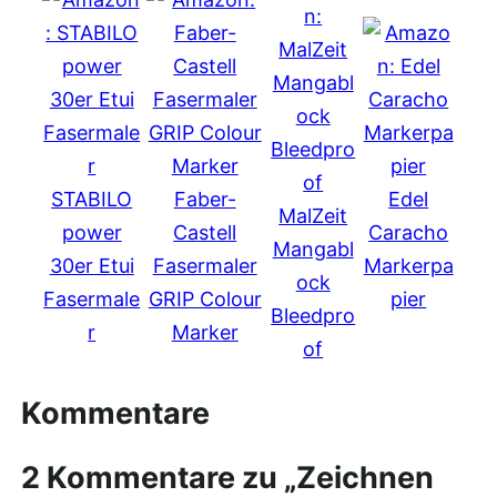
STABILO
Faber-
Edel
MalZeit
power
Castell
Caracho
Mangabl
30er Etui
Fasermaler
Markerpa
ock
Fasermale
GRIP Colour
pier
Bleedpro
r
Marker
of
Kommentare
2 Kommentare zu „Zeichnen