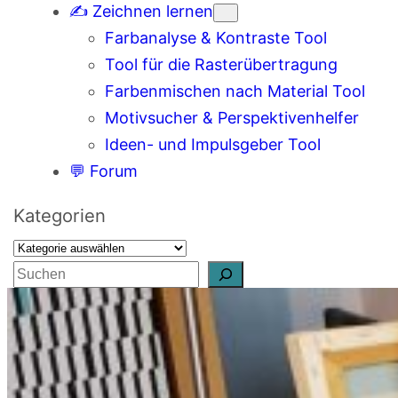
✍️ Zeichnen lernen
Farbanalyse & Kontraste Tool
Tool für die Rasterübertragung
Farbenmischen nach Material Tool
Motivsucher & Perspektivenhelfer
Ideen- und Impulsgeber Tool
💬 Forum
Kategorien
S
u
c
h
e