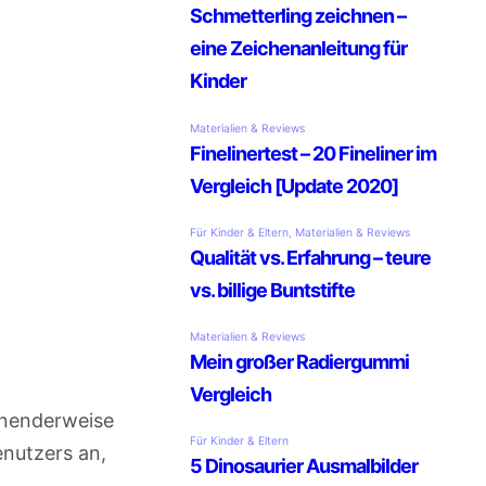
hnenderweise
enutzers an,