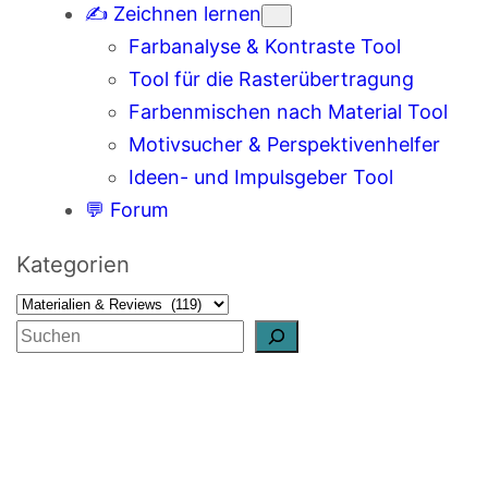
✍️ Zeichnen lernen
Farbanalyse & Kontraste Tool
Tool für die Rasterübertragung
Farbenmischen nach Material Tool
Motivsucher & Perspektivenhelfer
Ideen- und Impulsgeber Tool
💬 Forum
Kategorien
S
u
c
h
e