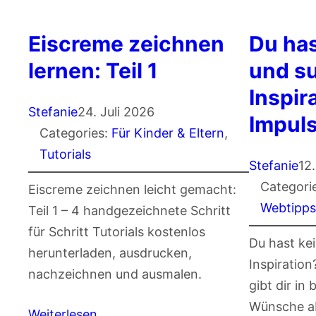
Eiscreme zeichnen
Du has
lernen: Teil 1
und s
Inspir
Stefanie
24. Juli 2026
Impul
Categories:
Für Kinder & Eltern
, 
Tutorials
Stefanie
12
Categori
Eiscreme zeichnen leicht gemacht:
Webtipp
Teil 1 – 4 handgezeichnete Schritt
für Schritt Tutorials kostenlos
Du hast ke
herunterladen, ausdrucken,
Inspiratio
nachzeichnen und ausmalen.
gibt dir in 
Wünsche a
Weiterlesen