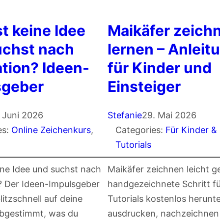
t keine Idee
Maikäfer zeich
uchst nach
lernen – Anleit
ation? Ideen-
für Kinder und
sgeber
Einsteiger
. Juni 2026
Stefanie
29. Mai 2026
es:
Online Zeichenkurs
, 
Categories:
Für Kinder & 
s
Tutorials
ine Idee und suchst nach
Maikäfer zeichnen leicht 
n? Der Ideen-Impulsgeber
handgezeichnete Schritt fü
blitzschnell auf deine
Tutorials kostenlos herunt
bgestimmt, was du
ausdrucken, nachzeichnen