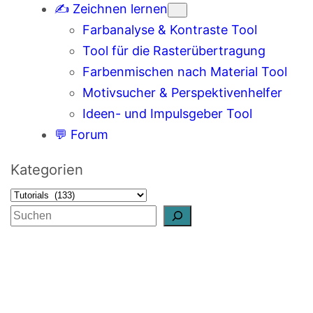
✍️ Zeichnen lernen
Farbanalyse & Kontraste Tool
Tool für die Rasterübertragung
Farbenmischen nach Material Tool
Motivsucher & Perspektivenhelfer
Ideen- und Impulsgeber Tool
💬 Forum
Kategorien
S
u
c
h
e