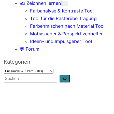
✍️ Zeichnen lernen
Farbanalyse & Kontraste Tool
Tool für die Rasterübertragung
Farbenmischen nach Material Tool
Motivsucher & Perspektivenhelfer
Ideen- und Impulsgeber Tool
💬 Forum
Kategorien
S
u
c
h
e