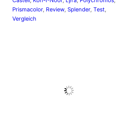
Castell
, 
Koh-I-Noor
, 
Lyra
, 
Polychromos
, 
Prismacolor
, 
Review
, 
Splender
, 
Test
, 
Vergleich