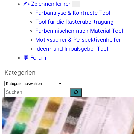
✍️ Zeichnen lernen
Farbanalyse & Kontraste Tool
Tool für die Rasterübertragung
Farbenmischen nach Material Tool
Motivsucher & Perspektivenhelfer
Ideen- und Impulsgeber Tool
💬 Forum
Kategorien
S
u
c
h
e