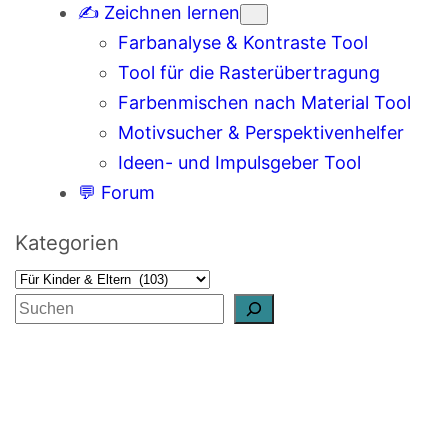
✍️ Zeichnen lernen
Farbanalyse & Kontraste Tool
Tool für die Rasterübertragung
Farbenmischen nach Material Tool
Motivsucher & Perspektivenhelfer
Ideen- und Impulsgeber Tool
💬 Forum
Kategorien
S
u
c
h
e