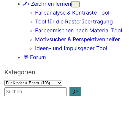
✍️ Zeichnen lernen
Farbanalyse & Kontraste Tool
Tool für die Rasterübertragung
Farbenmischen nach Material Tool
Motivsucher & Perspektivenhelfer
Ideen- und Impulsgeber Tool
💬 Forum
Kategorien
S
u
c
h
e