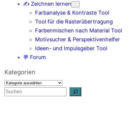
✍️ Zeichnen lernen
Farbanalyse & Kontraste Tool
Tool für die Rasterübertragung
Farbenmischen nach Material Tool
Motivsucher & Perspektivenhelfer
Ideen- und Impulsgeber Tool
💬 Forum
Kategorien
S
u
c
h
e