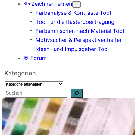
✍️ Zeichnen lernen
Farbanalyse & Kontraste Tool
Tool für die Rasterübertragung
Farbenmischen nach Material Tool
Motivsucher & Perspektivenhelfer
Ideen- und Impulsgeber Tool
💬 Forum
Kategorien
S
u
c
h
e