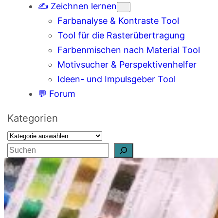
✍️ Zeichnen lernen
Farbanalyse & Kontraste Tool
Tool für die Rasterübertragung
Farbenmischen nach Material Tool
Motivsucher & Perspektivenhelfer
Ideen- und Impulsgeber Tool
💬 Forum
Kategorien
S
u
c
h
e