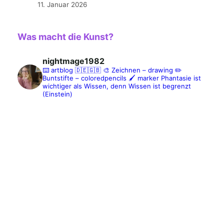
11. Januar 2026
Was macht die Kunst?
nightmage1982
⌨️ artblog 🇩🇪🇬🇧
🎨 Zeichnen – drawing
✏️
Buntstifte – coloredpencils
🖌️ marker
Phantasie ist
wichtiger als Wissen, denn Wissen ist begrenzt
(Einstein)