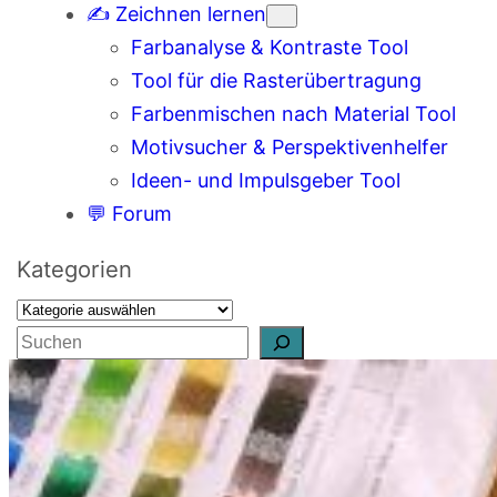
✍️ Zeichnen lernen
Farbanalyse & Kontraste Tool
Tool für die Rasterübertragung
Farbenmischen nach Material Tool
Motivsucher & Perspektivenhelfer
Ideen- und Impulsgeber Tool
💬 Forum
Kategorien
S
u
c
h
e