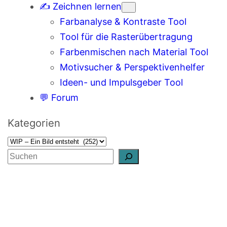
✍️ Zeichnen lernen
Farbanalyse & Kontraste Tool
Tool für die Rasterübertragung
Farbenmischen nach Material Tool
Motivsucher & Perspektivenhelfer
Ideen- und Impulsgeber Tool
💬 Forum
Kategorien
S
u
c
h
e