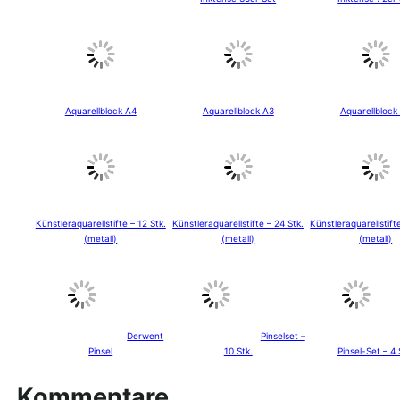
Aquarellblock A4
Aquarellblock A3
Aquarellblock
Künstleraquarellstifte – 12 Stk.
Künstleraquarellstifte – 24 Stk.
Künstleraquarellstift
(metall)
(metall)
(metall)
Derwent
Pinselset –
Pinsel
10 Stk.
Pinsel-Set – 4 
Kommentare