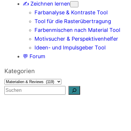
✍️ Zeichnen lernen
Farbanalyse & Kontraste Tool
Tool für die Rasterübertragung
Farbenmischen nach Material Tool
Motivsucher & Perspektivenhelfer
Ideen- und Impulsgeber Tool
💬 Forum
Kategorien
S
u
c
h
e