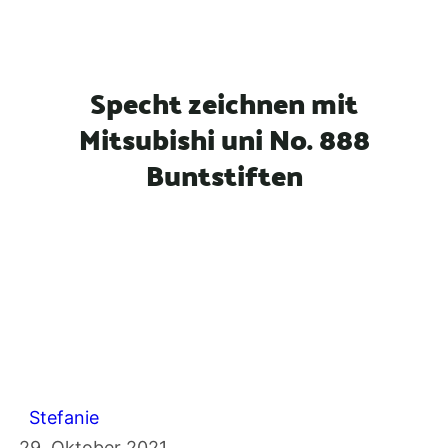
n
Specht zeichnen mit
Mitsubishi uni No. 888
Buntstiften
Stefanie
29. Oktober 2021