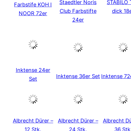
Staedtler Noris
STABILO 
Farbstife KOH I
Club Farbstifte
dick 18
NOOR 72er
24er
Inktense 24er
Inktense 36er Set
Inktense 72
Set
Albrecht Dürer –
Albrecht Dürer –
Albrecht Dü
12 Stk.
24 Stk.
36 Stk