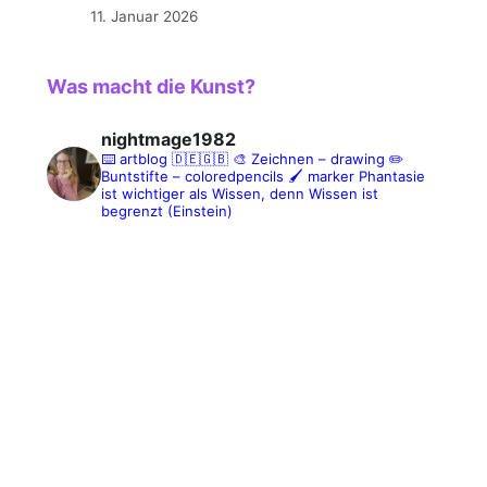
11. Januar 2026
Was macht die Kunst?
nightmage1982
⌨️ artblog 🇩🇪🇬🇧
🎨 Zeichnen – drawing
✏️
Buntstifte – coloredpencils
🖌️ marker
Phantasie
ist wichtiger als Wissen, denn Wissen ist
begrenzt (Einstein)