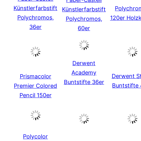
Künstlerfarbstift
Polychro
Künstlerfarbstift
Polychromos,
120er Holzk
Polychromos,
36er
60er
Derwent
Academy
Derwent S
Prismacolor
Buntstifte 36er
Buntstifte
Premier Colored
Pencil 150er
Polycolor