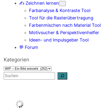
✍️ Zeichnen lernen
Farbanalyse & Kontraste Tool
Tool für die Rasterübertragung
Farbenmischen nach Material Tool
Motivsucher & Perspektivenhelfer
Ideen- und Impulsgeber Tool
💬 Forum
Kategorien
S
u
c
h
e