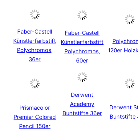
Faber-Castell
Faber-Castell
Künstlerfarbstift
Polychro
Künstlerfarbstift
Polychromos,
120er Holzk
Polychromos,
36er
60er
Derwent
Academy
Derwent S
Prismacolor
Buntstifte 36er
Buntstifte
Premier Colored
Pencil 150er