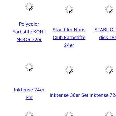
Polycolor
Staedtler Noris
STABILO 
Farbstife KOH I
Club Farbstifte
dick 18
NOOR 72er
24er
Inktense 24er
Inktense 36er Set
Inktense 72
Set