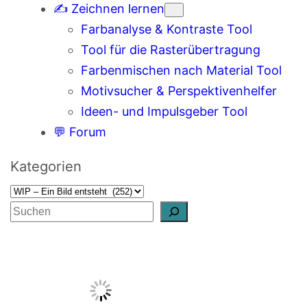
✍️ Zeichnen lernen
Farbanalyse & Kontraste Tool
Tool für die Rasterübertragung
Farbenmischen nach Material Tool
Motivsucher & Perspektivenhelfer
Ideen- und Impulsgeber Tool
💬 Forum
Kategorien
S
u
c
h
e