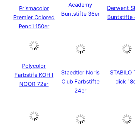
Academy
Derwent S
Prismacolor
Buntstifte 36er
Buntstifte
Premier Colored
Pencil 150er
Polycolor
Staedtler Noris
STABILO 
Farbstife KOH I
Club Farbstifte
dick 18
NOOR 72er
24er