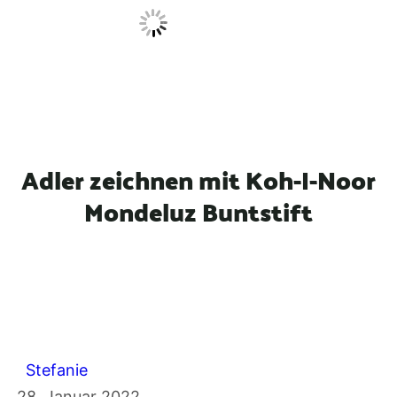
n
Adler zeichnen mit Koh-I-Noor
Mondeluz Buntstift
Stefanie
28. Januar 2022