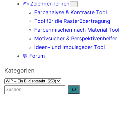
✍️ Zeichnen lernen
Farbanalyse & Kontraste Tool
Tool für die Rasterübertragung
Farbenmischen nach Material Tool
Motivsucher & Perspektivenhelfer
Ideen- und Impulsgeber Tool
💬 Forum
Kategorien
S
u
c
h
e