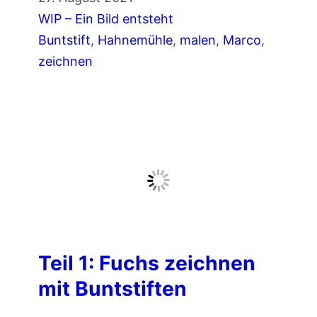
h
e
WIP – Ein Bild entsteht
n
i
Buntstift
, 
Hahnemühle
, 
malen
, 
Marco
, 
e
l
zeichnen
n
2
m
:
i
F
t
u
R
c
a
h
f
s
f
w
i
e
n
Teil 1: Fuchs zeichnen
l
é
mit Buntstiften
p
M
e