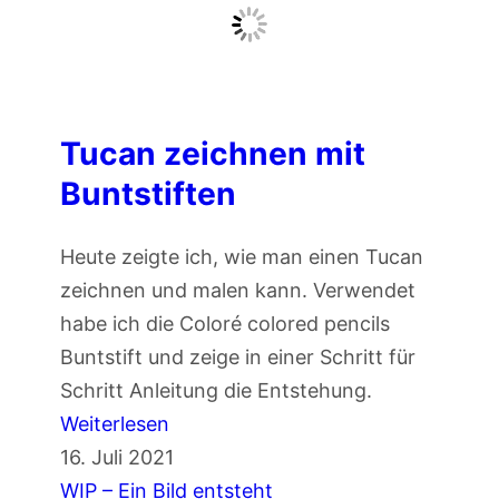
z
g
e
e
i
r
c
t
h
Tucan zeichnen mit
i
n
p
Buntstiften
e
p
n
s
Heute zeigte ich, wie man einen Tucan
m
)
zeichnen und malen kann. Verwendet
i
habe ich die Coloré colored pencils
t
Buntstift und zeige in einer Schritt für
C
Schritt Anleitung die Entstehung.
o
:
Weiterlesen
l
T
16. Juli 2021
o
u
WIP – Ein Bild entsteht