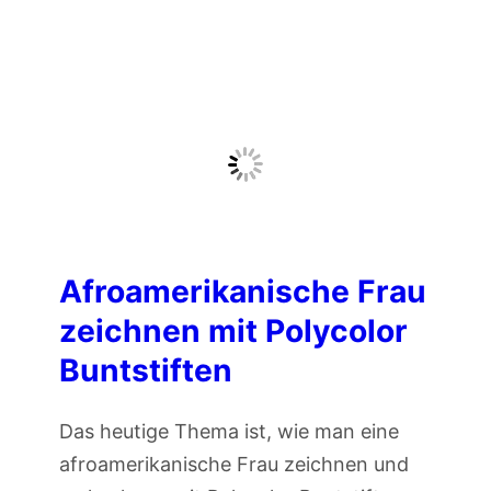
e
t
w
i
:
f
P
t
o
e
l
n
y
c
o
Afroamerikanische Frau
l
zeichnen mit Polycolor
o
Buntstiften
r
v
Das heutige Thema ist, wie man eine
o
afroamerikanische Frau zeichnen und
n