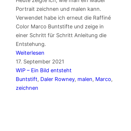
Heute zeigte ich, wie man ein Mädel
Portrait zeichnen und malen kann.
Verwendet habe ich erneut die Raffiné
Color Marco Buntstifte und zeige in
einer Schritt für Schritt Anleitung die
Entstehung.
:
Weiterlesen
T
17. September 2021
e
WIP – Ein Bild entsteht
i
Buntstift
, 
Daler Rowney
, 
malen
, 
Marco
, 
l
zeichnen
1
:
M
ä