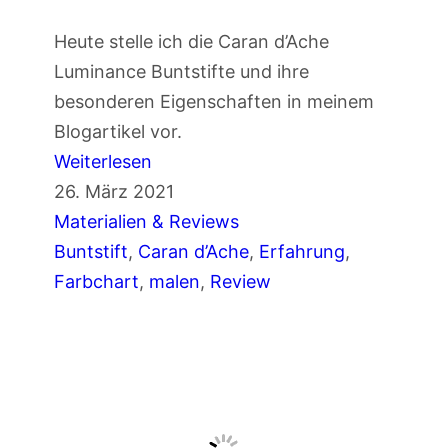
n
Heute stelle ich die Caran d’Ache
m
Luminance Buntstifte und ihre
i
besonderen Eigenschaften in meinem
t
Blogartikel vor.
B
:
Weiterlesen
u
R
26. März 2021
n
e
Materialien & Reviews
t
v
Buntstift
, 
Caran d’Ache
, 
Erfahrung
, 
s
i
Farbchart
, 
malen
, 
Review
t
e
i
w
f
:
t
C
e
a
n