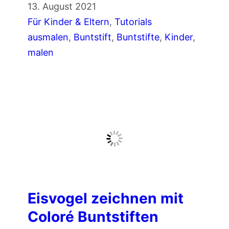
F
13. August 2021
n
l
Für Kinder & Eltern
, 
Tutorials
t
ä
ausmalen
, 
Buntstift
, 
Buntstifte
, 
Kinder
, 
s
c
malen
t
h
i
e
f
n
t
m
e
a
n
l
e
n
m
Eisvogel zeichnen mit
i
Coloré Buntstiften
t