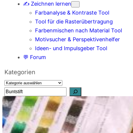
✍️ Zeichnen lernen
Farbanalyse & Kontraste Tool
Tool für die Rasterübertragung
Farbenmischen nach Material Tool
Motivsucher & Perspektivenhelfer
Ideen- und Impulsgeber Tool
💬 Forum
Kategorien
S
u
c
h
e