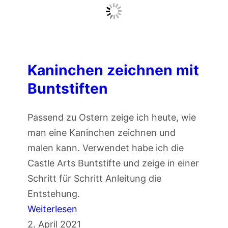
n
t
s
t
i
Kaninchen zeichnen mit
f
Buntstiften
t
z
Passend zu Ostern zeige ich heute, wie
e
man eine Kaninchen zeichnen und
i
malen kann. Verwendet habe ich die
c
Castle Arts Buntstifte und zeige in einer
h
Schritt für Schritt Anleitung die
n
Entstehung.
e
:
Weiterlesen
n
K
2. April 2021