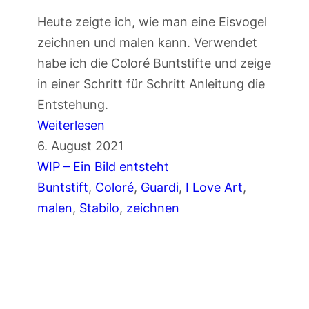
B
Heute zeigte ich, wie man eine Eisvogel
u
zeichnen und malen kann. Verwendet
n
habe ich die Coloré Buntstifte und zeige
t
in einer Schritt für Schritt Anleitung die
s
Entstehung.
t
:
Weiterlesen
i
E
6. August 2021
f
i
WIP – Ein Bild entsteht
t
s
Buntstift
, 
Coloré
, 
Guardi
, 
I Love Art
, 
(
v
malen
, 
Stabilo
, 
zeichnen
A
o
n
g
f
e
ä
l
n