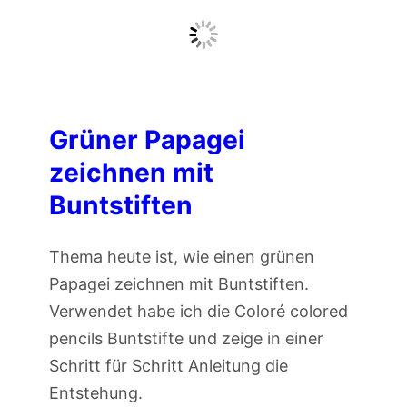
n
t
a
u
c
Grüner Papagei
h
zeichnen mit
e
Buntstiften
r
z
Thema heute ist, wie einen grünen
e
Papagei zeichnen mit Buntstiften.
i
Verwendet habe ich die Coloré colored
c
pencils Buntstifte und zeige in einer
h
Schritt für Schritt Anleitung die
n
Entstehung.
e