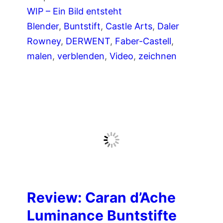
a
WIP – Ein Bild entsteht
n
Blender
, 
Buntstift
, 
Castle Arts
, 
Daler
i
Rowney
, 
DERWENT
, 
Faber-Castell
, 
n
malen
, 
verblenden
, 
Video
, 
zeichnen
c
h
e
n
z
e
i
c
h
Review: Caran d’Ache
n
Luminance Buntstifte
e