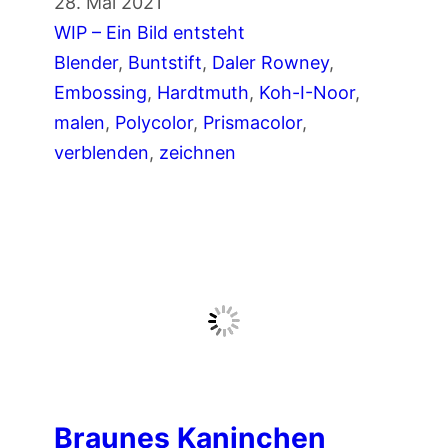
P
28. Mai 2021
h
o
WIP – Ein Bild entsteht
n
r
Blender
, 
Buntstift
, 
Daler Rowney
, 
e
t
Embossing
, 
Hardtmuth
, 
Koh-I-Noor
, 
n
r
malen
, 
Polycolor
, 
Prismacolor
, 
m
a
verblenden
, 
zeichnen
i
i
t
t
P
e
o
i
l
n
y
e
c
r
o
F
l
r
o
Braunes Kaninchen