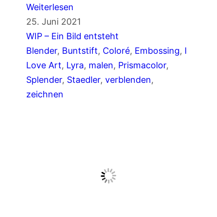
:
Weiterlesen
n
G
25. Juni 2021
m
r
WIP – Ein Bild entsteht
i
ü
Blender
, 
Buntstift
, 
Coloré
, 
Embossing
, 
I
t
n
Love Art
, 
Lyra
, 
malen
, 
Prismacolor
, 
B
e
Splender
, 
Staedler
, 
verblenden
, 
u
r
zeichnen
n
P
t
a
s
p
t
a
i
g
f
e
t
i
e
z
n