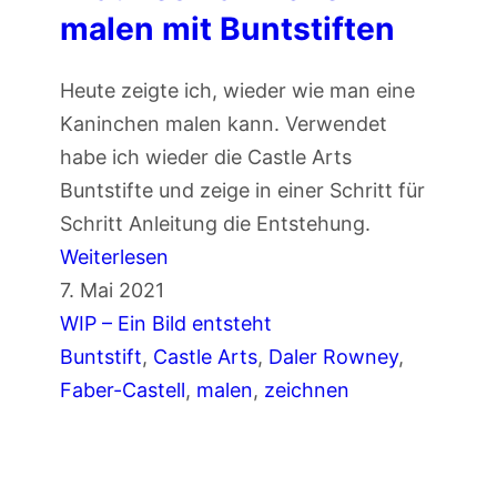
a
r
malen mit Buntstiften
u
B
z
u
Heute zeigte ich, wieder wie man eine
e
n
Kaninchen malen kann. Verwendet
i
t
habe ich wieder die Castle Arts
c
s
Buntstifte und zeige in einer Schritt für
h
t
Schritt Anleitung die Entstehung.
n
i
:
Weiterlesen
e
f
B
7. Mai 2021
n
t
r
WIP – Ein Bild entsteht
m
e
a
Buntstift
, 
Castle Arts
, 
Daler Rowney
, 
i
n
u
Faber-Castell
, 
malen
, 
zeichnen
t
n
P
e
o
s