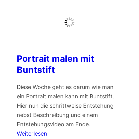
l
K
y
a
c
n
o
i
l
n
o
c
Portrait malen mit
r
h
B
Buntstift
e
u
n
n
Diese Woche geht es darum wie man
m
t
ein Portrait malen kann mit Buntstift.
a
s
Hier nun die schrittweise Entstehung
l
t
nebst Beschreibung und einem
e
i
Entstehungsvideo am Ende.
n
f
:
Weiterlesen
m