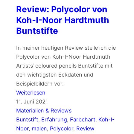
e
Review: Polycolor von
i
Koh-I-Noor Hardtmuth
c
Buntstifte
h
n
In meiner heutigen Review stelle ich die
e
Polycolor von Koh-I-Noor Hardtmuth
n
Artists‘ coloured pencils Buntstifte mit
m
den wichtigsten Eckdaten und
i
Beispielbildern vor.
t
:
Weiterlesen
B
R
11. Juni 2021
u
e
Materialien & Reviews
n
v
Buntstift
, 
Erfahrung
, 
Farbchart
, 
Koh-I-
t
i
Noor
, 
malen
, 
Polycolor
, 
Review
s