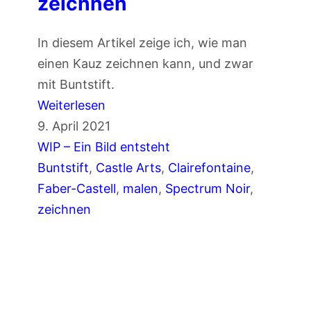
zeichnen
t
B
In diesem Artikel zeige ich, wie man
u
einen Kauz zeichnen kann, und zwar
n
mit Buntstift.
t
:
Weiterlesen
s
K
9. April 2021
t
a
WIP – Ein Bild entsteht
i
u
Buntstift
, 
Castle Arts
, 
Clairefontaine
, 
f
z
Faber-Castell
, 
malen
, 
Spectrum Noir
, 
t
m
zeichnen
i
t
B
u