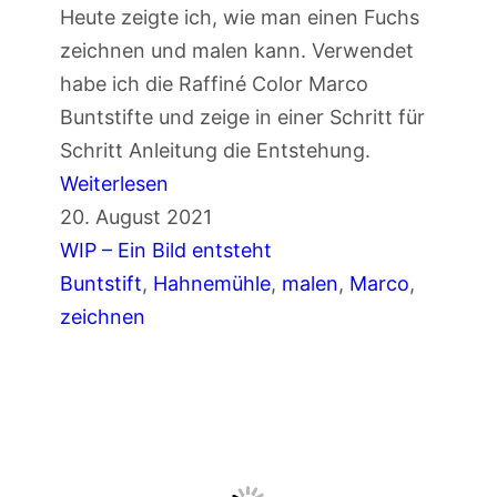
a
Heute zeigte ich, wie man einen Fuchs
z
r
zeichnen und malen kann. Verwendet
e
c
habe ich die Raffiné Color Marco
i
o
Buntstifte und zeige in einer Schritt für
c
B
Schritt Anleitung die Entstehung.
h
u
:
Weiterlesen
n
n
T
20. August 2021
e
t
e
WIP – Ein Bild entsteht
n
s
i
Buntstift
, 
Hahnemühle
, 
malen
, 
Marco
, 
m
t
l
zeichnen
i
i
1
t
f
:
B
t
F
u
e
u
n
n
c
t