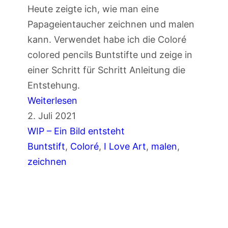
Heute zeigte ich, wie man eine
u
Papageientaucher zeichnen und malen
n
kann. Verwendet habe ich die Coloré
t
colored pencils Buntstifte und zeige in
s
einer Schritt für Schritt Anleitung die
t
Entstehung.
i
:
Weiterlesen
f
P
2. Juli 2021
t
a
WIP – Ein Bild entsteht
e
p
Buntstift
, 
Coloré
, 
I Love Art
, 
malen
, 
n
a
zeichnen
g
e
i
e