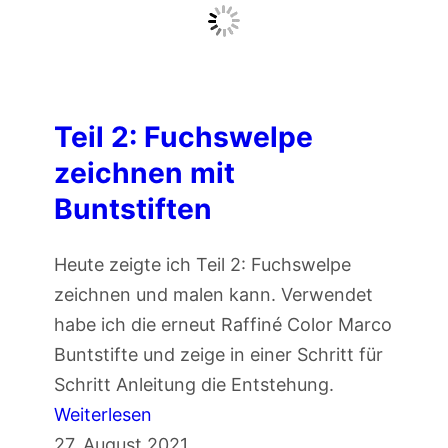
d
e
l
P
o
Teil 2: Fuchswelpe
r
zeichnen mit
t
Buntstiften
r
a
Heute zeigte ich Teil 2: Fuchswelpe
i
zeichnen und malen kann. Verwendet
t
habe ich die erneut Raffiné Color Marco
z
Buntstifte und zeige in einer Schritt für
e
Schritt Anleitung die Entstehung.
i
:
Weiterlesen
c
T
27. August 2021