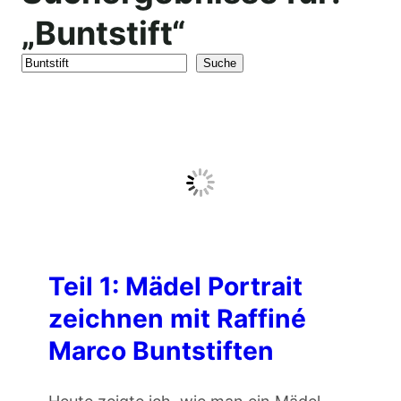
„Buntstift“
S
Suche
e
a
r
c
h
Teil 1: Mädel Portrait
zeichnen mit Raffiné
Marco Buntstiften