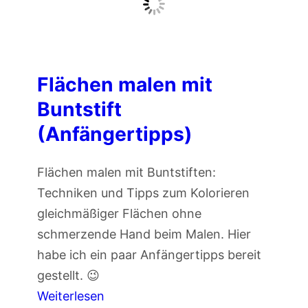
h
s
s
t
z
i
e
Flächen malen mit
f
i
t
Buntstift
c
e
(Anfängertipps)
h
n
n
Flächen malen mit Buntstiften:
e
Techniken und Tipps zum Kolorieren
n
gleichmäßiger Flächen ohne
m
schmerzende Hand beim Malen. Hier
i
habe ich ein paar Anfängertipps bereit
t
gestellt. 😉
B
:
Weiterlesen
u