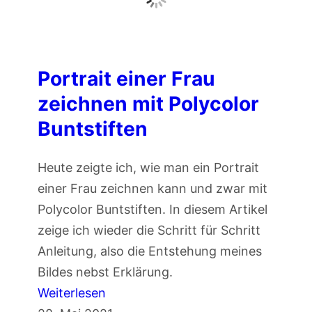
a
m
n
u
i
t
s
h
Portrait einer Frau
c
B
zeichnen mit Polycolor
h
u
Buntstiften
e
n
F
t
Heute zeigte ich, wie man ein Portrait
r
s
einer Frau zeichnen kann und zwar mit
a
t
Polycolor Buntstiften. In diesem Artikel
u
i
zeige ich wieder die Schritt für Schritt
z
f
Anleitung, also die Entstehung meines
e
t
Bildes nebst Erklärung.
i
e
:
Weiterlesen
c