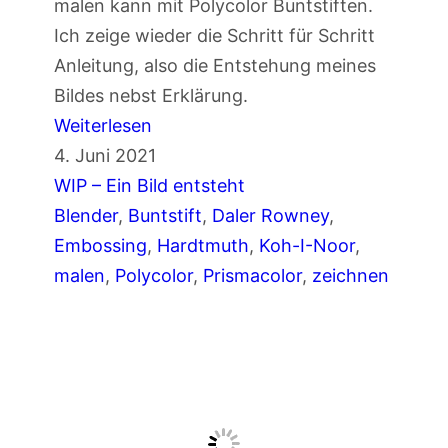
malen kann mit Polycolor Buntstiften.
K
Ich zeige wieder die Schritt für Schritt
o
Anleitung, also die Entstehung meines
h
Bildes nebst Erklärung.
-
:
Weiterlesen
I
A
4. Juni 2021
-
f
WIP – Ein Bild entsteht
N
r
Blender
, 
Buntstift
, 
Daler Rowney
, 
o
o
Embossing
, 
Hardtmuth
, 
Koh-I-Noor
, 
o
a
malen
, 
Polycolor
, 
Prismacolor
, 
zeichnen
r
m
H
e
a
r
r
i
d
k
t