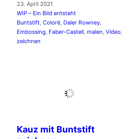
t
P
23. April 2021
i
e
o
WIP – Ein Bild entsteht
t
n
r
Buntstift
, 
Coloré
, 
Daler Rowney
, 
B
t
Embossing
, 
Faber-Castell
, 
malen
, 
Video
, 
u
r
zeichnen
n
a
t
i
s
t
t
m
i
a
f
l
t
e
e
n
n
m
Kauz mit Buntstift
i