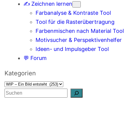
✍️ Zeichnen lernen
Farbanalyse & Kontraste Tool
Tool für die Rasterübertragung
Farbenmischen nach Material Tool
Motivsucher & Perspektivenhelfer
Ideen- und Impulsgeber Tool
💬 Forum
Kategorien
S
u
c
h
e