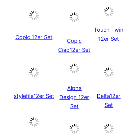
Touch Twin
Copic 12er Set
12er Set
Copic
Ciao12er Set
Alpha
stylefile12er Set
Delta12er
Design 12er
Set
Set