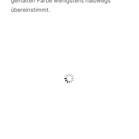
gemalten Farbe wenigstens halbwegs
übereinstimmt.