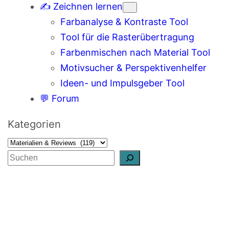
✍️ Zeichnen lernen
Farbanalyse & Kontraste Tool
Tool für die Rasterübertragung
Farbenmischen nach Material Tool
Motivsucher & Perspektivenhelfer
Ideen- und Impulsgeber Tool
💬 Forum
Kategorien
S
u
c
h
e