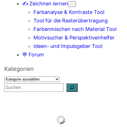
✍️ Zeichnen lernen
Farbanalyse & Kontraste Tool
Tool für die Rasterübertragung
Farbenmischen nach Material Tool
Motivsucher & Perspektivenhelfer
Ideen- und Impulsgeber Tool
💬 Forum
Kategorien
S
u
c
h
e