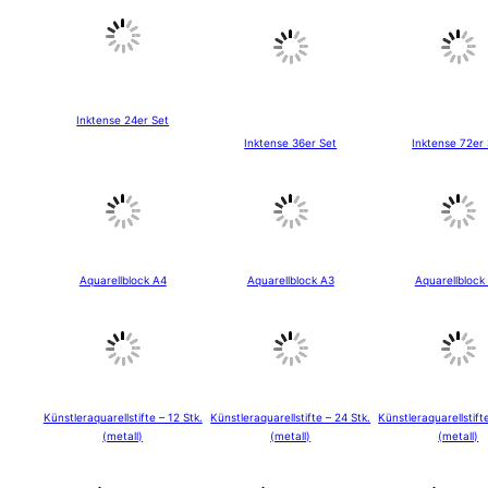
Inktense 24er Set
Inktense 36er Set
Inktense 72er
Aquarellblock A4
Aquarellblock A3
Aquarellblock
Künstleraquarellstifte – 12 Stk.
Künstleraquarellstifte – 24 Stk.
Künstleraquarellstift
(metall)
(metall)
(metall)