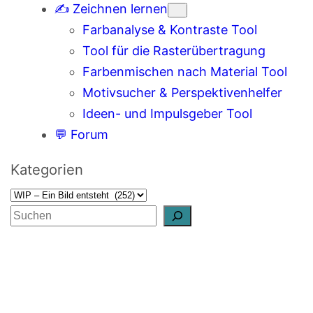
✍️ Zeichnen lernen
Farbanalyse & Kontraste Tool
Tool für die Rasterübertragung
Farbenmischen nach Material Tool
Motivsucher & Perspektivenhelfer
Ideen- und Impulsgeber Tool
💬 Forum
Kategorien
S
u
c
h
e