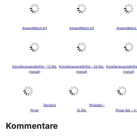
Aquarellblock A4
Aquarellblock A3
Aquarellblock
Künstleraquarellstifte – 12 Stk.
Künstleraquarellstifte – 24 Stk.
Künstleraquarellstift
(metall)
(metall)
(metall)
Derwent
Pinselset –
Pinsel
10 Stk.
Pinsel-Set – 4 
Kommentare