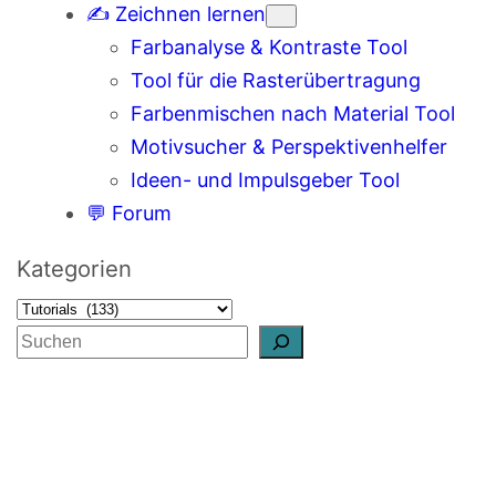
✍️ Zeichnen lernen
Farbanalyse & Kontraste Tool
Tool für die Rasterübertragung
Farbenmischen nach Material Tool
Motivsucher & Perspektivenhelfer
Ideen- und Impulsgeber Tool
💬 Forum
Kategorien
S
u
c
h
e