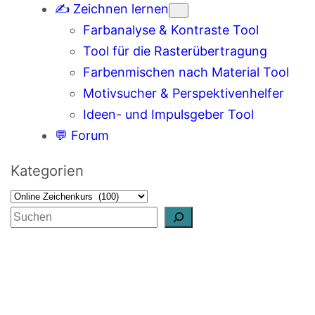
✍️ Zeichnen lernen
Farbanalyse & Kontraste Tool
Tool für die Rasterübertragung
Farbenmischen nach Material Tool
Motivsucher & Perspektivenhelfer
Ideen- und Impulsgeber Tool
💬 Forum
Kategorien
S
u
c
h
e