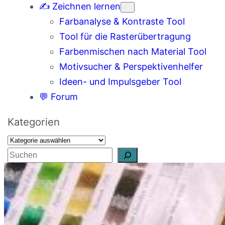
✍️ Zeichnen lernen
Farbanalyse & Kontraste Tool
Tool für die Rasterübertragung
Farbenmischen nach Material Tool
Motivsucher & Perspektivenhelfer
Ideen- und Impulsgeber Tool
💬 Forum
Kategorien
S
u
c
h
e