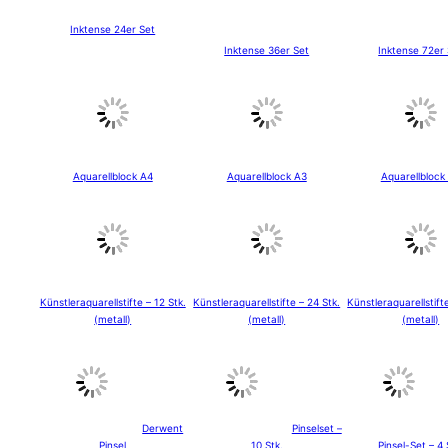
Inktense 24er Set
Inktense 36er Set
Inktense 72er
Aquarellblock A4
Aquarellblock A3
Aquarellblock
Künstleraquarellstifte – 12 Stk.
Künstleraquarellstifte – 24 Stk.
Künstleraquarellstift
(metall)
(metall)
(metall)
Derwent
Pinselset –
Pinsel
10 Stk.
Pinsel-Set – 4 