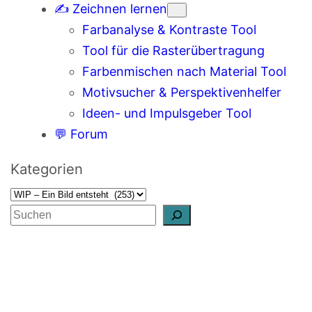
✍️ Zeichnen lernen
Farbanalyse & Kontraste Tool
Tool für die Rasterübertragung
Farbenmischen nach Material Tool
Motivsucher & Perspektivenhelfer
Ideen- und Impulsgeber Tool
💬 Forum
Kategorien
S
u
c
h
e