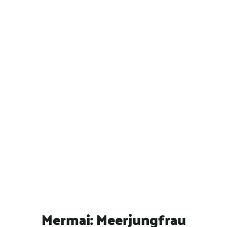
n
Mermai: Meerjungfrau