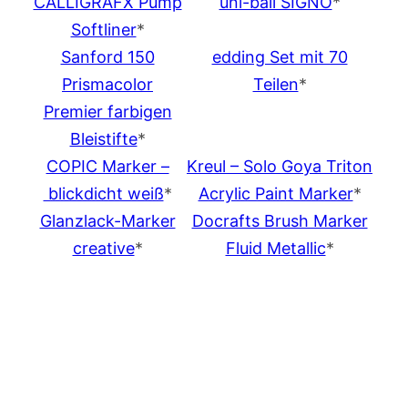
CALLIGRAFX Pump
uni-ball SIGNO
*
Softliner
*
Sanford 150
edding Set mit 70
Prismacolor
Teilen
*
Premier farbigen
Bleistifte
*
COPIC Marker –
Kreul – Solo Goya Triton
blickdicht weiß
*
Acrylic Paint Marker
*
Glanzlack-Marker
Docrafts Brush Marker
creative
*
Fluid Metallic
*