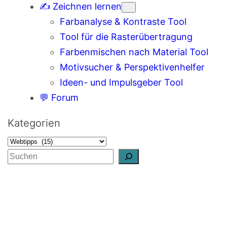
✍️ Zeichnen lernen
Farbanalyse & Kontraste Tool
Tool für die Rasterübertragung
Farbenmischen nach Material Tool
Motivsucher & Perspektivenhelfer
Ideen- und Impulsgeber Tool
💬 Forum
Kategorien
S
u
c
h
e