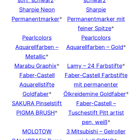
soft, schwarz
*
schwarz
*
Sharpie Neon
Sharpie
Permanentmarker
*
Permanentmarker mit
feiner Spitze
*
Pearlcolors
Pearlcolors
Aquarellfarben –
Aquarellfarben – Gold
*
Metallic
*
Marabu Graphix
*
Lamy – 24 Farbstifte
*
Faber-Castell
Faber-Castell Farbstifte
Aquarellstifte
mit permanenter
Goldfaber
*
Ölkreidemine Goldfaber
*
SAKURA Pinselstift
Faber-Castell –
PIGMA BRUSH
*
Tuschestift Pitt artist
pen, weiß
*
MOLOTOW
3 Mitsubishi – Gelroller