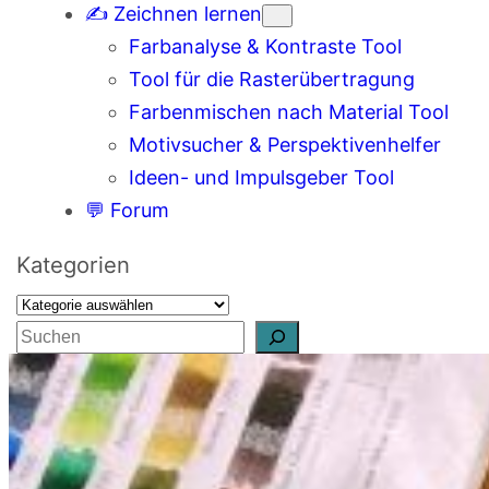
✍️ Zeichnen lernen
Farbanalyse & Kontraste Tool
Tool für die Rasterübertragung
Farbenmischen nach Material Tool
Motivsucher & Perspektivenhelfer
Ideen- und Impulsgeber Tool
💬 Forum
Kategorien
S
u
c
h
e