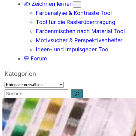
✍️ Zeichnen lernen
Farbanalyse & Kontraste Tool
Tool für die Rasterübertragung
Farbenmischen nach Material Tool
Motivsucher & Perspektivenhelfer
Ideen- und Impulsgeber Tool
💬 Forum
Kategorien
S
u
c
h
e