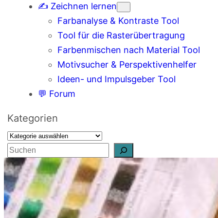
✍️ Zeichnen lernen
Farbanalyse & Kontraste Tool
Tool für die Rasterübertragung
Farbenmischen nach Material Tool
Motivsucher & Perspektivenhelfer
Ideen- und Impulsgeber Tool
💬 Forum
Kategorien
S
u
c
h
e