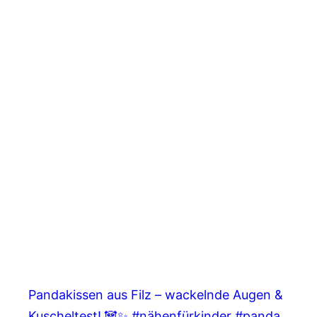
Pandakissen aus Filz – wackelnde Augen &
Kuscheltest! 🐼✨ #nähenfürkinder #panda