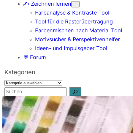
✍️ Zeichnen lernen
Farbanalyse & Kontraste Tool
Tool für die Rasterübertragung
Farbenmischen nach Material Tool
Motivsucher & Perspektivenhelfer
Ideen- und Impulsgeber Tool
💬 Forum
Kategorien
S
u
c
h
e