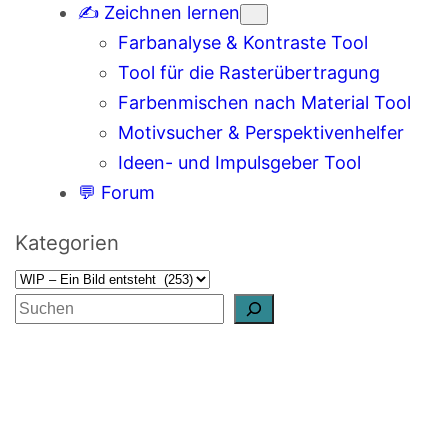
✍️ Zeichnen lernen
Farbanalyse & Kontraste Tool
Tool für die Rasterübertragung
Farbenmischen nach Material Tool
Motivsucher & Perspektivenhelfer
Ideen- und Impulsgeber Tool
💬 Forum
Kategorien
S
u
c
h
e