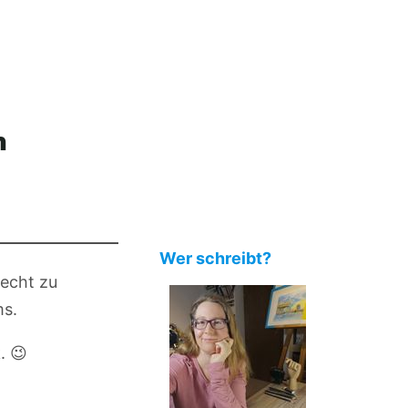
n
Wer schreibt?
echt zu
ms.
. 😉