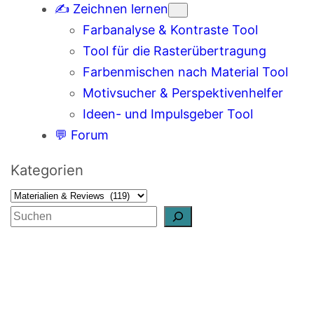
✍️ Zeichnen lernen
Farbanalyse & Kontraste Tool
Tool für die Rasterübertragung
Farbenmischen nach Material Tool
Motivsucher & Perspektivenhelfer
Ideen- und Impulsgeber Tool
💬 Forum
Kategorien
S
u
c
h
e