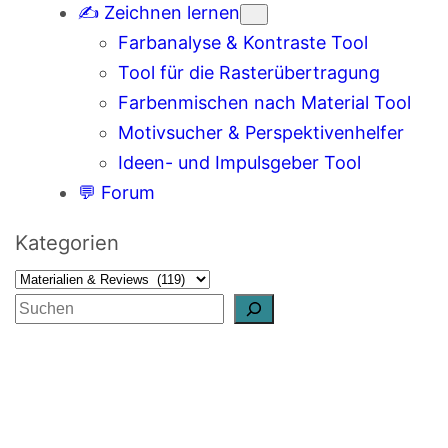
✍️ Zeichnen lernen
Farbanalyse & Kontraste Tool
Tool für die Rasterübertragung
Farbenmischen nach Material Tool
Motivsucher & Perspektivenhelfer
Ideen- und Impulsgeber Tool
💬 Forum
Kategorien
S
u
c
h
e