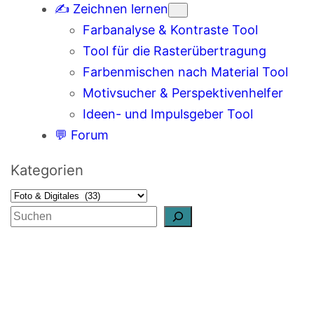
✍️ Zeichnen lernen
Farbanalyse & Kontraste Tool
Tool für die Rasterübertragung
Farbenmischen nach Material Tool
Motivsucher & Perspektivenhelfer
Ideen- und Impulsgeber Tool
💬 Forum
Kategorien
S
u
c
h
e