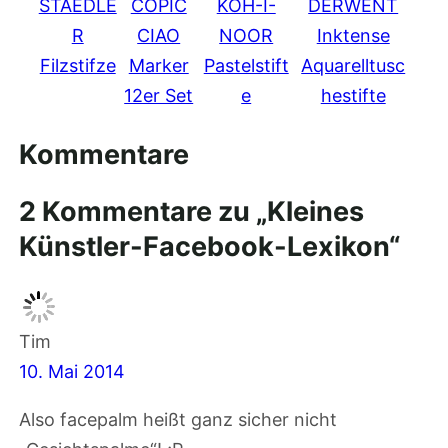
STAEDLE
COPIC
KOH-I-
DERWENT
R
CIAO
NOOR
Inktense
Filzstifze
Marker
Pastelstift
Aquarelltusc
12er Set
e
hestifte
Kommentare
2 Kommentare zu „Kleines
Künstler-Facebook-Lexikon“
Tim
10. Mai 2014
Also facepalm heißt ganz sicher nicht