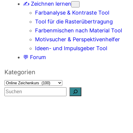
✍️ Zeichnen lernen
Farbanalyse & Kontraste Tool
Tool für die Rasterübertragung
Farbenmischen nach Material Tool
Motivsucher & Perspektivenhelfer
Ideen- und Impulsgeber Tool
💬 Forum
Kategorien
S
u
c
h
e