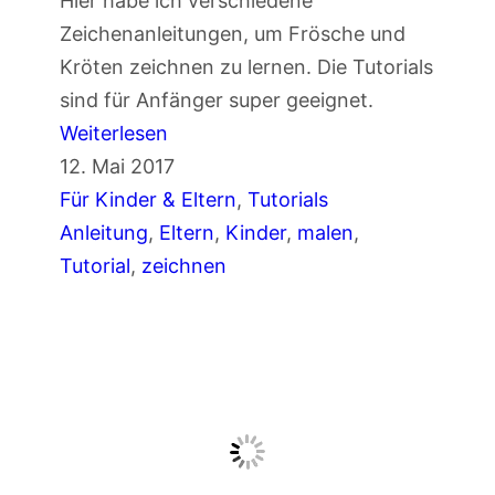
Hier habe ich verschiedene
Zeichenanleitungen, um Frösche und
Kröten zeichnen zu lernen. Die Tutorials
sind für Anfänger super geeignet.
:
Weiterlesen
Z
12. Mai 2017
e
Für Kinder & Eltern
, 
Tutorials
i
Anleitung
, 
Eltern
, 
Kinder
, 
malen
, 
c
Tutorial
, 
zeichnen
h
e
n
a
n
l