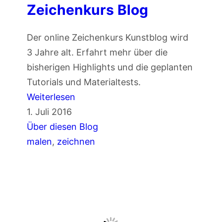
n
Zeichenkurs Blog
t
P
Der online Zeichenkurs Kunstblog wird
o
3 Jahre alt. Erfahrt mehr über die
l
bisherigen Highlights und die geplanten
y
Tutorials und Materialtests.
c
:
Weiterlesen
h
3
1. Juli 2016
r
J
Über diesen Blog
o
a
malen
, 
zeichnen
m
h
o
r
s
e
–
O
H
n
e