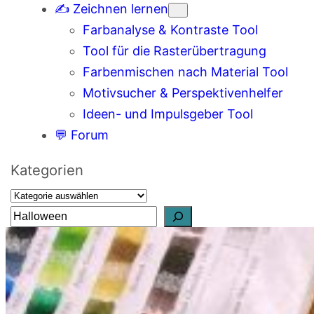
✍️ Zeichnen lernen
Farbanalyse & Kontraste Tool
Tool für die Rasterübertragung
Farbenmischen nach Material Tool
Motivsucher & Perspektivenhelfer
Ideen- und Impulsgeber Tool
💬 Forum
Kategorien
S
u
c
h
e