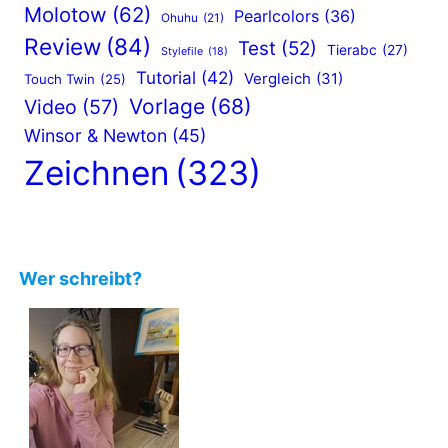
e
Molotow
(62)
Pearlcolors
(36)
Ohuhu
(21)
i
Review
(84)
Test
(52)
Tierabc
(27)
Stylefile
(18)
c
Tutorial
(42)
Vergleich
(31)
Touch Twin
(25)
h
Vorlage
(68)
Video
(57)
e
Winsor & Newton
(45)
n
Zeichnen
(323)
s
t
i
Wer schreibt?
l
?