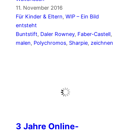
n
C
11. November 2016
d
l
Für Kinder & Eltern
, 
WIP – Ein Bild
K
o
entsteht
r
w
Buntstift
, 
Daler Rowney
, 
Faber-Castell
, 
ö
n
malen
, 
Polychromos
, 
Sharpie
, 
zeichnen
t
z
e
e
n
i
z
c
e
h
i
n
c
e
h
n
n
m
e
3 Jahre Online-
i