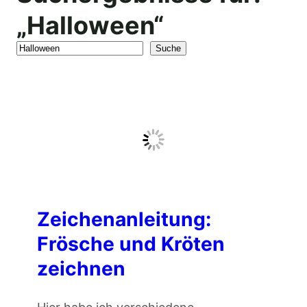
„Halloween“
S
Suche
e
a
r
c
h
Zeichenanleitung:
Frösche und Kröten
zeichnen