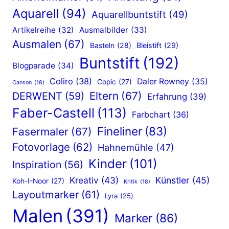
c
Aquarell
(94)
Aquarellbuntstift
(49)
h
Artikelreihe
(32)
Ausmalbilder
(33)
e
Ausmalen
(67)
Basteln
(28)
Bleistift
(29)
i
Buntstift
(192)
n
Blogparade
(34)
e
Coliro
(38)
Daler Rowney
(35)
Copic
(27)
Canson
(18)
Eltern
(67)
DERWENT
(59)
n
Erfahrung
(39)
Faber-Castell
(113)
e
Farbchart
(36)
i
Fineliner
(83)
Fasermaler
(67)
g
Fotovorlage
(62)
Hahnemühle
(47)
e
Kinder
(101)
Inspiration
(56)
n
Kreativ
(43)
Künstler
(45)
Koh-I-Noor
(27)
Kritik
(18)
e
Layoutmarker
(61)
Lyra
(25)
n
Malen
(391)
Marker
(86)
Z