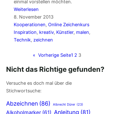
einmal vorstellen möchten.
s
:
Weiterlesen
B
W
8. November 2013
l
i
Kooperationen
, 
Online Zeichenkurs
o
e
Inspiration
, 
kreativ
, 
Künstler
, 
malen
, 
g
e
Technik
, 
zeichnen
n
t
«
Vorherige Seite
1
2
3
w
Nicht das Richtige gefunden?
i
c
Versuche es doch mal über die
k
Stichwortsuche:
e
l
Abzeichnen
(86)
Albrecht Dürer
(23)
i
Anleitung
(81)
Alkoholmarker
(61)