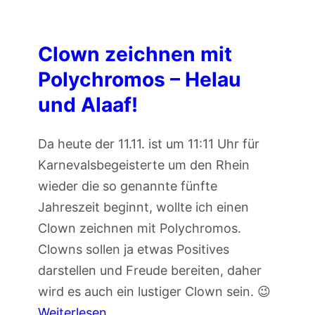
e
i
t
Clown zeichnen mit
u
Polychromos – Helau
n
und Alaaf!
g
:
Da heute der 11.11. ist um 11:11 Uhr für
F
Karnevalsbegeisterte um den Rhein
r
wieder die so genannte fünfte
ö
Jahreszeit beginnt, wollte ich einen
s
Clown zeichnen mit Polychromos.
c
Clowns sollen ja etwas Positives
h
darstellen und Freude bereiten, daher
e
wird es auch ein lustiger Clown sein. 😉
u
:
Weiterlesen