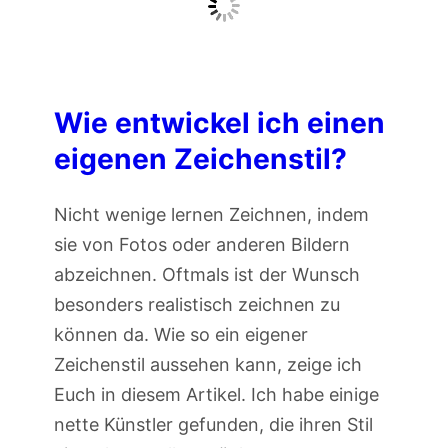
l
l
i
a
n
u
e
Wie entwickel ich einen
u
-
n
eigenen Zeichenstil?
Z
d
e
A
Nicht wenige lernen Zeichnen, indem
i
l
sie von Fotos oder anderen Bildern
c
a
abzeichnen. Oftmals ist der Wunsch
h
a
besonders realistisch zeichnen zu
e
f
können da. Wie so ein eigener
n
!
Zeichenstil aussehen kann, zeige ich
k
Euch in diesem Artikel. Ich habe einige
u
nette Künstler gefunden, die ihren Stil
r