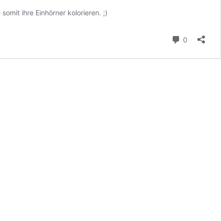
omit ihre Einhörner kolorieren. ;)
Kommenta
0